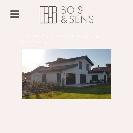
constructeur-maison-ossature-
bois-arcangues